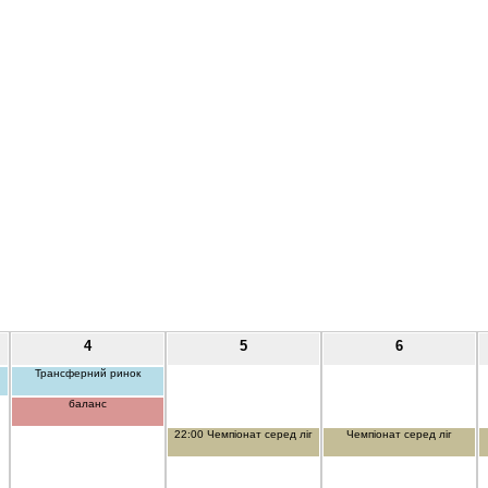
4
5
6
Трансферний ринок
баланс
22:00 Чемпіонат серед ліг
Чемпіонат серед ліг