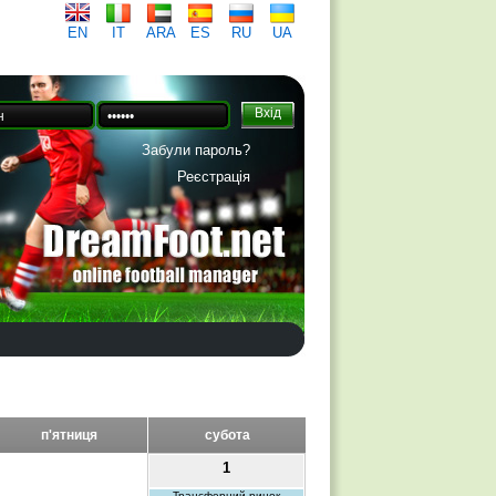
EN
IT
ARA
ES
RU
UA
Забули пароль?
Реєстрація
п'ятниця
субота
1
Трансферний ринок