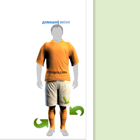
домашні
|
виїзні