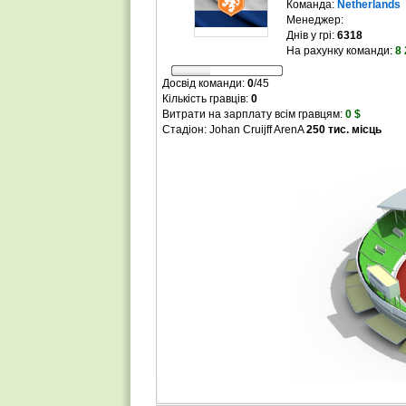
Команда:
Netherlands
Менеджер:
Днів у грі:
6318
На рахунку команди:
8 
Досвід команди:
0
/
45
Кількість гравців:
0
Витрати на зарплату всім гравцям:
0 $
Стадіон: Johan Cruijff ArenA
250 тис. місць