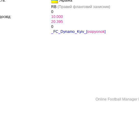
Україна
ть:
RB
(Правий фланговий захисник)
0
освід:
10.000
20.395
0
_FC_Dynamo_Kyiv_[
osipyonok
]
Online Football Manage