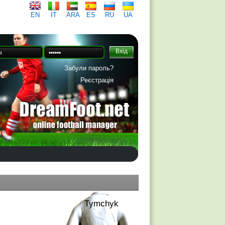
EN
IT
ARA
ES
RU
UA
Забули пароль?
Реєстрація
Tymchyk