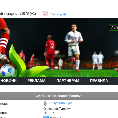
ій тиждень: 53878 (+1)
Календар
НОВИНИ
РЕКЛАМА
ПАРТНЕРАМ
ПРАВИЛА
Футболіст Oleksandr Tymchyk
FC Dynamo Kyiv
анда:
Oleksandr Tymchyk
ення:
20.1.97