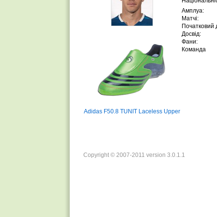
Національніс
Амплуа:
Матчі:
Початковий д
Досвід:
Фани:
Команда
Adidas F50.8 TUNIT Laceless Upper
Copyright © 2007-2011 version 3.0.1.1