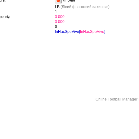
Японія
ть:
LB
(Лівий фланговий захисник)
1
освід:
3.000
3.000
0
InHacSpeVivo[
InHacSpeVivo
]
Online Football Manage