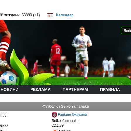
ій тиждень: 53880 (+1)
Календар
НОВИНИ
РЕКЛАМА
ПАРТНЕРАМ
ПРАВИЛА
Футболіст Seiko Yamanaka
Fagiano Okayama
анда:
Seiko Yamanaka
ення:
22.1.89