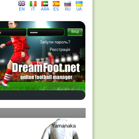
EN
IT
ARA
ES
RU
UA
Забули пароль?
Реєстрація
Yamanaka