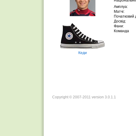
Національніс
Амплуа:
Матчі:
Початковий д
Досвід:
Фани:
Команда
Кеди
Copyright © 2007-2011 version 3.0.1.1