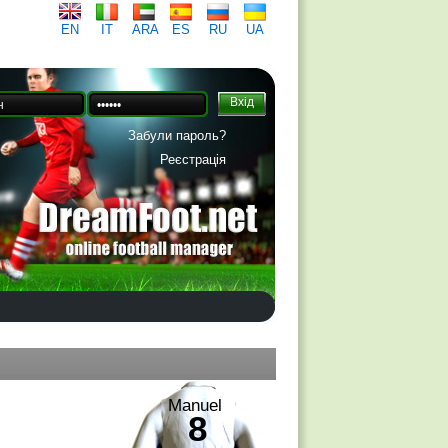
EN
IT
ARA
ES
RU
UA
Забули пароль?
Реєстрація
Manuel
8