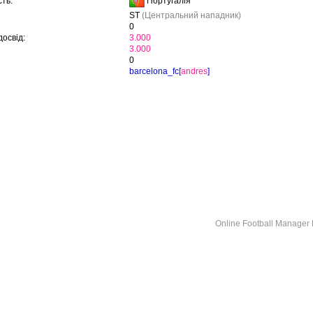
Португалія
ть:
ST
(Центральний нападник)
0
освід:
3.000
3.000
0
barcelona_fc[
andres
]
Online Football Manage