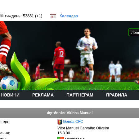
ій тиждень: 53881 (+1)
Календар
НОВИНИ
РЕКЛАМА
ПАРТНЕРАМ
ПРАВИЛА
Футболіст Vitinha Manuel
Genoa CFC
анда:
Vitor Manuel Carvalho Oliveira
ення:
15.3.00