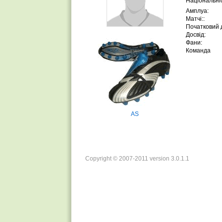
Національніс
Амплуа:
Матчі::
Початковий д
Досвід:
Фани:
Команда
AS
Copyright © 2007-2011 version 3.0.1.1