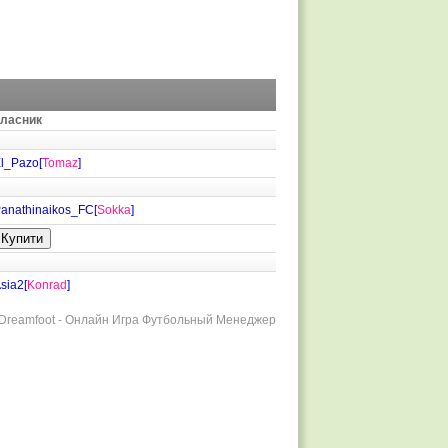
ласник
l_Pazo[
Tomaz
]
anathinaikos_FC[
Sokka
]
sia2[
Konrad
]
r Dreamfoot - Онлайн Игра Футбольный Менеджер