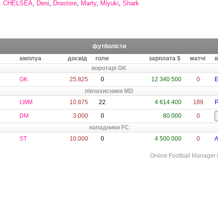
:
CHELSEA
,
Deni
,
Drastore
,
Marty
,
Miyuki
,
Shark
футболісти
амплуа
досвід
голи
зарплата $
матчі
в
воротарі GK
GK
25.825
0
12 340 500
0
E
півзахисники MD
LWM
10.875
22
4 614 400
189
P
DM
3.000
0
80 000
0
нападники FC
ST
10.000
0
4 500 000
0
A
Online Football Manage